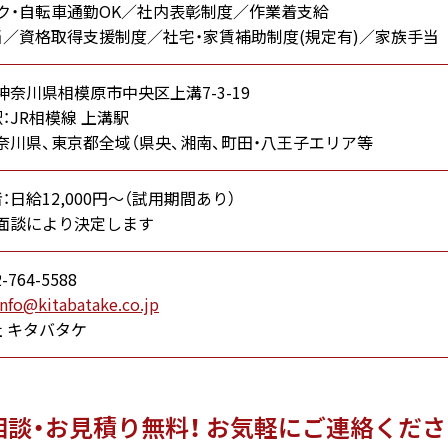
ク・自転車通勤OK／社内表彰制度／作業着支給
／資格取得支援制度／社宅・家賃補助制度(規定有)／家族手当
神奈川県相模原市中央区上溝7-3-19
：JR相模線 上溝駅
奈川県、東京都全域（県央、湘南、町田・八王子エリア等
：日給12,000円～（試用期間あり）
：面談により決定します
-764-5588
info@kitabatake.co.jp
 キタバタケ
相談・お見積り無料！
お気軽にご連絡くださ