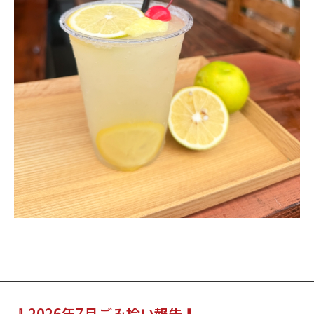
🧹2026年7月ごみ拾い報告🧹